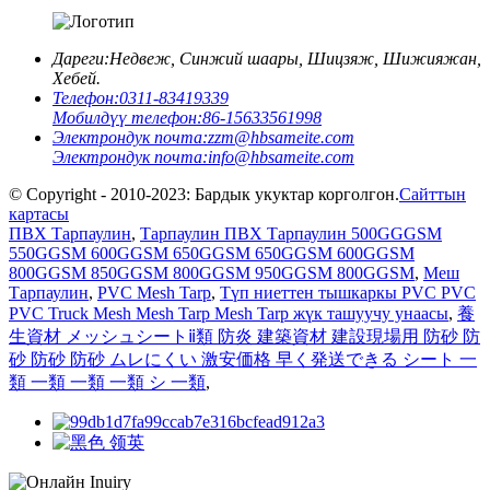
Дареги:
Недвеж, Синжий шаары, Шицзяж, Шижияжан,
Хебей.
Телефон:
0311-83419339
Мобилдүү телефон:
86-15633561998
Электрондук почта:
zzm@hbsameite.com
Электрондук почта:
info@hbsameite.com
© Copyright - 2010-2023: Бардык укуктар корголгон.
Сайттын
картасы
ПВХ Тарпаулин
,
Тарпаулин ПВХ Тарпаулин 500GGGSM
550GGSM 600GGSM 650GGSM 650GGSM 600GGSM
800GGSM 850GGSM 800GGSM 950GGSM 800GGSM
,
Меш
Тарпаулин
,
PVC Mesh Tarp
,
Түп ниеттен тышкаркы PVC PVC
PVC Truck Mesh Mesh Tarp Mesh Tarp жүк ташуучу унаасы
,
養
生資材 メッシュシートⅱ類 防炎 建築資材 建設現場用 防砂 防
砂 防砂 防砂 ムレにくい 激安価格 早く発送できる シート 一
類 一類 一類 一類 シ 一類
,