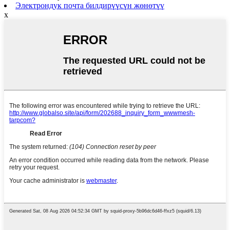
Электрондук почта билдирүүсүн жөнөтүү
x