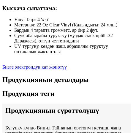
Кыскача сыпаттама:
Vinyl Tarps 4 'x 6'
Материал: 22 Oz Clear Vinyl (Калыңдыгы: 24 млн.)
Бардык 4 тарапта громметс, ар бир 2 фут.
Суук аба ырайы туруктуу (муздак crack uptill -32
Даражасы), оттун четтетилдиги
UV тургуну, көздөн жаш, абразияны туруктуу,
оптикалык жактан таза
Бизге электрондук кат жөнөтүү
Продукциянын деталдары
Продукция теги
Продукциянын сүрөттөлүшү
Бүгүнкү күндө Винил Тайпанын өрттөнүп кетиши жана