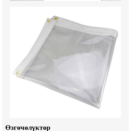
Өзгөчөлүктөр