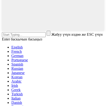
Жабуу үчүн издөө же ESC үчүн
Enter баскычын басыңыз
English
French
German
Portuguese
Spanish
Russian
Japanese
Korean
Arabic
Irish
Greek
Turkish
Italian
Danish