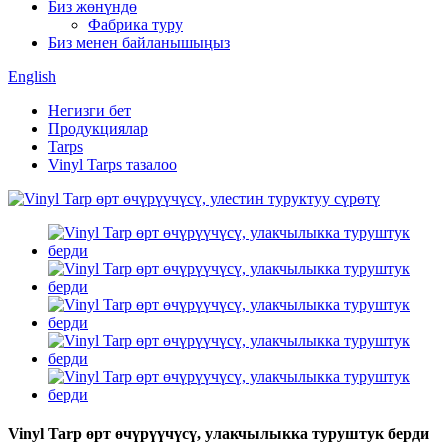
Биз жөнүндө
Фабрика туру
Биз менен байланышыңыз
English
Негизги бет
Продукциялар
Tarps
Vinyl Tarps тазалоо
Vinyl Tarp өрт өчүрүүчүсү, улакчылыкка туруштук берди