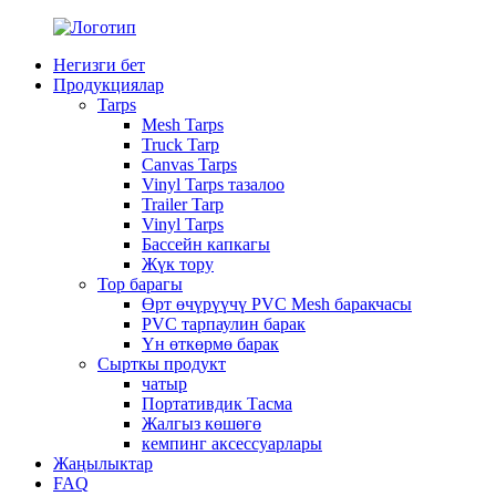
Негизги бет
Продукциялар
Tarps
Mesh Tarps
Truck Tarp
Canvas Tarps
Vinyl Tarps тазалоо
Trailer Tarp
Vinyl Tarps
Бассейн капкагы
Жүк тору
Тор барагы
Өрт өчүрүүчү PVC Mesh баракчасы
PVC тарпаулин барак
Үн өткөрмө барак
Сырткы продукт
чатыр
Портативдик Тасма
Жалгыз көшөгө
кемпинг аксессуарлары
Жаңылыктар
FAQ