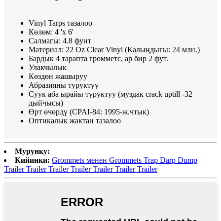
Vinyl Tarps тазалоо
Көлөм: 4 'x 6'
Салмагы: 4.8 фунт
Материал: 22 Oz Clear Vinyl (Калыңдыгы: 24 млн.)
Бардык 4 тарапта громметс, ар бир 2 фут.
Улакчылык
Көздөн жашыруу
Абразияны туруктуу
Суук аба ырайы туруктуу (муздак crack uptill -32
дыйчысы)
Өрт өчөрдү (CPAI-84: 1995-ж.чтык)
Оптикалык жактан тазалоо
Мурунку:
Кийинки:
Grommets менен Grommets Trap Darp Dump
Trailer Trailer Trailer Trailer Trailer Trailer Trailer