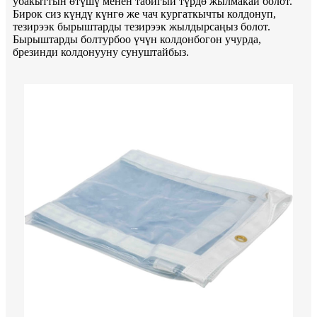
убакыттын өтүшү менен табигый түрдө жылмакай болот.
Бирок сиз күндү күнгө же чач кургаткычты колдонуп,
тезирээк бырыштарды тезирээк жылдырсаңыз болот.
Бырыштарды болтурбоо үчүн колдонбогон учурда,
брезинди колдонууну сунуштайбыз.