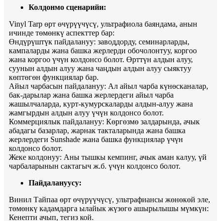
Колдонмо сценарийи:
Vinyl Tarp өрт өчүрүүчүсү, ультрафиола баяндама, анын
ичинде төмөнкү аспекттер бар:
Өндүрүштүк пайдалануу: заводдорду, семинарларды,
кампаларды жана башка жерлерди обочолонтуу, коргоо
жана коргоо үчүн колдонсо болот. Өрттүн алдын алуу,
суунын алдын алуу жана чаңдын алдын алуу сыяктуу
көптөгөн функциялар бар.
Айыл чарбасын пайдалануу: Ал айыл чарба күнөсканалар,
бак-дарылар жана башка жерлердеги айыл чарба
жашылчаларда, курт-кумурскаларды алдын-алуу жана
жамгырдын алдын алуу үчүн колдонсо болот.
Коммерциялык пайдалануу: Көргөзмө залдарында, ачык
абадагы базарлар, жарнак такталарында жана башка
жерлердеги Sunshade жана башка функциялар үчүн
колдонсо болот.
Жеке колдонуу: Аны тышкы кемпинг, ачык аман калуу, үй
чарбаларынын сактагыч ж.б. үчүн колдонсо болот.
Пайдалануусу:
Винил Тайпаа өрт өчүрүүчүсү, ультрафиансы жөнөкөй эле,
төмөнкү кадамдарга ылайык жүзөгө ашырылышы мүмкүн:
Кенепти ачып, тегиз кой.