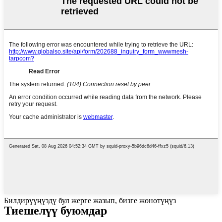
Билдирүүңүздү бул жерге жазып, бизге жөнөтүңүз
Тиешелүү буюмдар