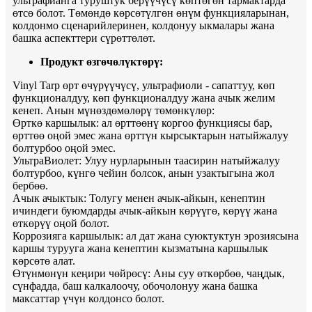
ультрафианга туруштук берүүчүсү көптөгөн тармактарда
өтсө болот. Төмөндө көрсөтүлгөн өнүм функцияларынан,
колдонмо сценарийлеринен, колдонуу ыкмалары жана
башка аспекттери сүрөттөлөт.
Продукт өзгөчөлүктөрү:
Vinyl Tarp өрт өчүрүүчүсү, ультрафиоли - сапаттуу, көп
функционалдуу, көп функционалдуу жана ачык желим
кенеп. Анын мүнөздөмөлөрү төмөнкүлөр:
Өрткө каршылык: ал өрттөөнү коргоо функциясы бар,
өрттөө оңой эмес жана өрттүн кырсыктарын натыйжалуу
болтурбоо оңой эмес.
УльтраВиолет: Улуу нурларынын таасирин натыйжалуу
болтурбоо, күнгө чейин болсок, анын узактыгына жол
бербөө.
Ачык ачыктык: Толугу менен ачык-айкын, кенептин
ичиндеги буюмдарды ачык-айкын көрүүгө, көрүү жана
өткөрүү оңой болот.
Коррозияга каршылык: ал дат жана суюктуктун эрозиясына
каршы турууга жана кенептин кызматына каршылык
көрсөтө алат.
Өтүнмөнүн кеңири чөйрөсү: Аны суу өткөрбөө, чаңдык,
сүнфадда, баш калкалоочу, обочолонуу жана башка
максаттар үчүн колдонсо болот.